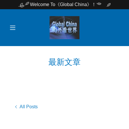
Welcome To《Global China》！
最新文章
All Posts